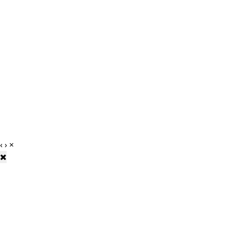
‹
›
×