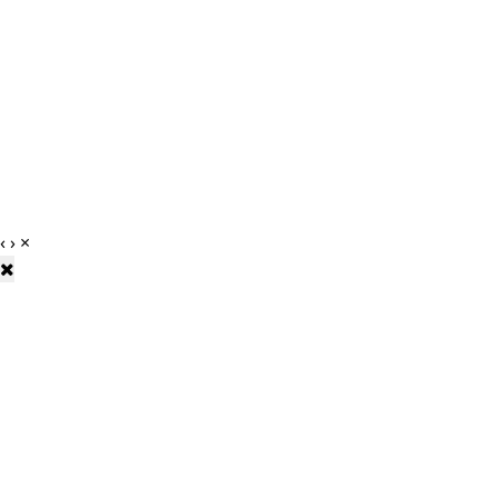
‹
›
×